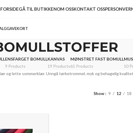
FORSIDE
GÅ TIL BUTIKKEN
OM OSS
KONTAKT OSS
PERSONVER
ALG
GAVEKORT
BOMULLSTOFFER
LL
ENSFARGET BOMULL
KANVAS
MØNSTRET FAST BOMULL
MUS
9 Products
19 Products
61 Products
10 P
yklær og lette sommerklær. Unngå tørketrommel. myk og behagelig kvalitet,
Show
9
12
18