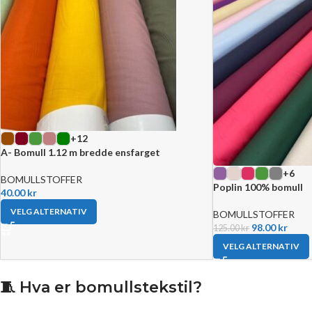
+12
A- Bomull 1.12 m bredde ensfarget
+6
BOMULLSTOFFER
Poplin 100% bomull
40.00
kr
VELG ALTERNATIV
BOMULLSTOFFER
98.00
kr
125.00
kr
VELG ALTERNATIV
🧵
Hva er bomullstekstil?