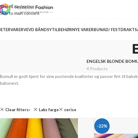
Skip to navigation
Skip to main content
ETERVARER
VEVD BÅND
SYTILBEHØR
NYE VARER
BUNAD/ FESTDRAKT
S
ENGELSK BLONDE BOMU
4 Products
Bomull er godt kjent for sine pustende kvaliteter og passer fint til bab
babynest.
Clear filters
Laks farge
cerise
-22%