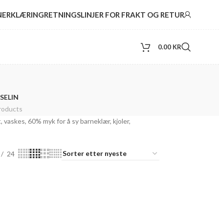
NERKLÆRING
RETNINGSLINJER FOR FRAKT OG RETUR
0.00
KR
SELIN
roducts
 vaskes, 60% myk for å sy barneklær, kjoler,
24