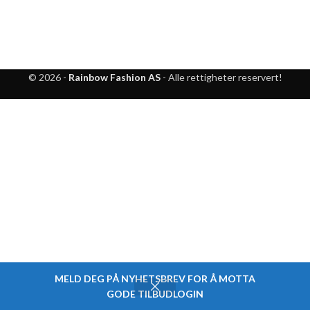
© 2026 -
Rainbow Fashion AS
- Alle rettigheter reservert!
MELD DEG PÅ NYHETSBREV FOR Å MOTTA
GODE TILBUDLOGIN
Shop
Cart
My account