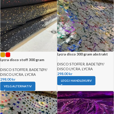
Lycra disco 300 gram abstrakt
Lycra disco stoff 300 gram
DISCO STOFFER
,
BADETØY/
DISCO LYCRA
,
LYCRA
DISCO STOFFER
,
BADETØY/
298.00
kr
DISCO LYCRA
,
LYCRA
298.00
kr
LEGG I HANDLEKURV
VELG ALTERNATIV