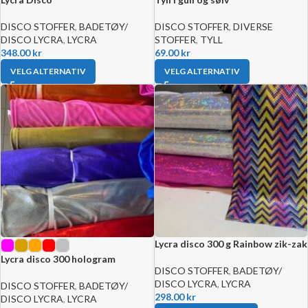
DISCO STOFFER
,
BADETØY/
DISCO STOFFER
,
DIVERSE
DISCO LYCRA
,
LYCRA
STOFFER
,
TYLL
348.00
kr
69.00
kr
VELG ALTERNATIV
VELG ALTERNATIV
Lycra disco 300 g Rainbow zik-zak
Lycra disco 300 hologram
DISCO STOFFER
,
BADETØY/
DISCO LYCRA
,
LYCRA
DISCO STOFFER
,
BADETØY/
298.00
kr
DISCO LYCRA
,
LYCRA