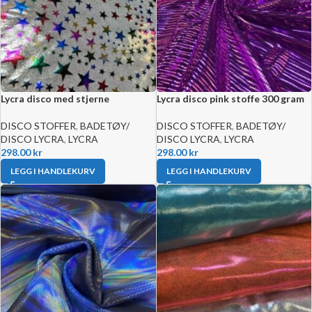
Lycra disco med stjerne
Lycra disco pink stoffe 300 gram
DISCO STOFFER
,
BADETØY/
DISCO STOFFER
,
BADETØY/
DISCO LYCRA
,
LYCRA
DISCO LYCRA
,
LYCRA
298.00
kr
298.00
kr
LEGG I HANDLEKURV
LEGG I HANDLEKURV