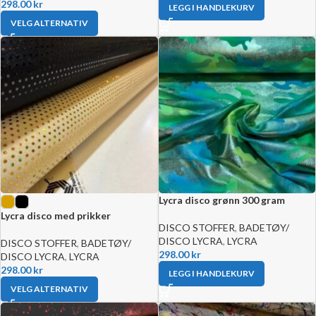
298.00
kr
LEGG I HANDLEKURV
VELG ALTERNATIV
Lycra disco grønn 300 gram
Lycra disco med prikker
DISCO STOFFER
,
BADETØY/
DISCO LYCRA
,
LYCRA
DISCO STOFFER
,
BADETØY/
298.00
kr
DISCO LYCRA
,
LYCRA
298.00
kr
LEGG I HANDLEKURV
VELG ALTERNATIV