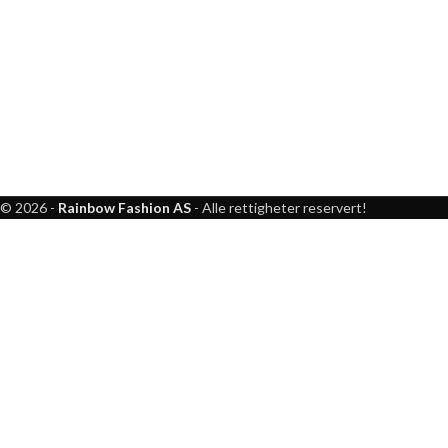
© 2026 -
Rainbow Fashion AS
- Alle rettigheter reservert!