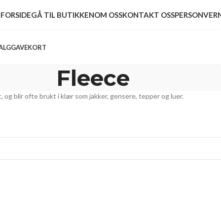
FORSIDE
GÅ TIL BUTIKKEN
OM OSS
KONTAKT OSS
PERSONVER
ALG
GAVEKORT
Fleece
, og blir ofte brukt i klær som jakker, gensere, tepper og luer.