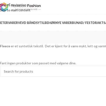
Skip to navigation
Skip to main content
ETERVARER
VEVD BÅND
SYTILBEHØR
NYE VARER
BUNAD/ FESTDRAKT
S
Fleece
er et syntetisk tekstil. Det er kjent for å være mykt, lett og varmt
Fant ingen produkter som passet med valgene dine.