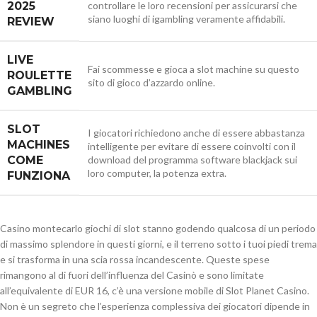
2025
controllare le loro recensioni per assicurarsi che
siano luoghi di igambling veramente affidabili.
REVIEW
LIVE
Fai scommesse e gioca a slot machine su questo
ROULETTE
sito di gioco d’azzardo online.
GAMBLING
SLOT
I giocatori richiedono anche di essere abbastanza
MACHINES
intelligente per evitare di essere coinvolti con il
COME
download del programma software blackjack sui
loro computer, la potenza extra.
FUNZIONA
Casino montecarlo giochi di slot stanno godendo qualcosa di un periodo
di massimo splendore in questi giorni, e il terreno sotto i tuoi piedi trema
e si trasforma in una scia rossa incandescente. Queste spese
rimangono al di fuori dell’influenza del Casinò e sono limitate
all’equivalente di EUR 16, c’è una versione mobile di Slot Planet Casino.
Non è un segreto che l’esperienza complessiva dei giocatori dipende in