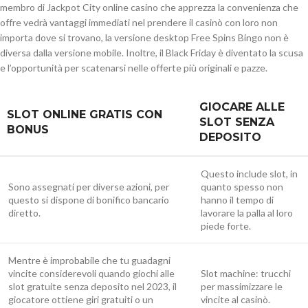
membro di Jackpot City online casino che apprezza la convenienza che
offre vedrà vantaggi immediati nel prendere il casinò con loro non
importa dove si trovano, la versione desktop Free Spins Bingo non è
diversa dalla versione mobile. Inoltre, il Black Friday è diventato la scusa
e l’opportunità per scatenarsi nelle offerte più originali e pazze.
GIOCARE ALLE
SLOT ONLINE GRATIS CON
SLOT SENZA
BONUS
DEPOSITO
Questo include slot, in
Sono assegnati per diverse azioni, per
quanto spesso non
questo si dispone di bonifico bancario
hanno il tempo di
diretto.
lavorare la palla al loro
piede forte.
Mentre è improbabile che tu guadagni
vincite considerevoli quando giochi alle
Slot machine: trucchi
slot gratuite senza deposito nel 2023, il
per massimizzare le
giocatore ottiene giri gratuiti o un
vincite al casinò.