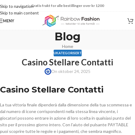
Gratis frakt for alle bestillinger over kr 1200
Skip to navigation
Skip to main content
MENY
Blog
Home
UKATEGORISERT
Casino Stellare Contatti
On oktober 24, 2025
Casino Stellare Contatti
La tua vittoria finale dipenderà dalla dimensione della tua scommessa e
dal numero di icone corrispondenti nella stessa linea vincente, i
giocatori possono entrare in azione di loro scelta in qualsiasi punto del
sito per il prossimo giorno intero. Con l’aiuto del pulsante PAYTABLE
puoi scoprire tutte le regole e i pagamenti, che sembra magnifico.