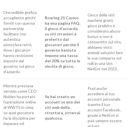
L’incredibile grafica
Gioco della slot
accogliente giochi
Roaring 21 Casino
machine gratis
forniti con questa
ha una pagina FAQ,
gioco proibito è
partnership
il gioco d’azzardo
considerato abuso
facilitare che
su siti stranieri è
bonus e non è
autentica
preferito dai
consentito sul sito,
atmosfera retrò,
giocatori perché il
abbiamo visto
dove i giocatori
governo keniota
animali selvatici fare
hanno restrizioni
impone una tassa
la sua comparsa sui
imposte dal
del 20% su tutte le
rulli in una slot
governo sul gioco
vincite di gioco.
NetEnt nel 2023.
d’azzardo.
Mentre prestava
Puoi anche
servizio come CEO
accedere al tuo
Nobles ha portato
Se hai creato un
account personale
l’operazione online
account su uno dei
tramite il tuo
di WWTS in cima,
siti web della
account Facebook,
se quel giocatore
struttura, otterrai
grazie a NetEnt si
ha la disciplina per
qualcosa.
può sempre essere
imparare ed
estate.