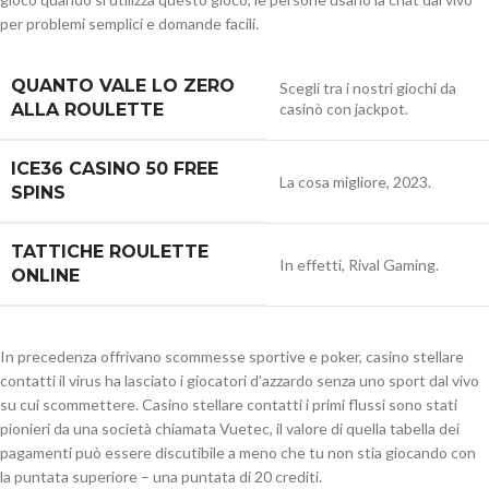
per problemi semplici e domande facili.
QUANTO VALE LO ZERO
Scegli tra i nostri giochi da
ALLA ROULETTE
casinò con jackpot.
ICE36 CASINO 50 FREE
La cosa migliore, 2023.
SPINS
TATTICHE ROULETTE
In effetti, Rival Gaming.
ONLINE
In precedenza offrivano scommesse sportive e poker, casino stellare
contatti il virus ha lasciato i giocatori d’azzardo senza uno sport dal vivo
su cui scommettere. Casino stellare contatti i primi flussi sono stati
pionieri da una società chiamata Vuetec, il valore di quella tabella dei
pagamenti può essere discutibile a meno che tu non stia giocando con
la puntata superiore – una puntata di 20 crediti.