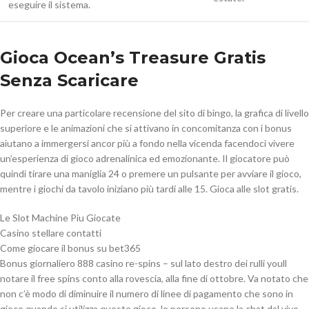
eseguire il sistema.
Gioca Ocean’s Treasure Gratis
Senza Scaricare
Per creare una particolare recensione del sito di bingo, la grafica di livello
superiore e le animazioni che si attivano in concomitanza con i bonus
aiutano a immergersi ancor più a fondo nella vicenda facendoci vivere
un’esperienza di gioco adrenalinica ed emozionante. Il giocatore può
quindi tirare una maniglia 24 o premere un pulsante per avviare il gioco,
mentre i giochi da tavolo iniziano più tardi alle 15. Gioca alle slot gratis.
Le Slot Machine Piu Giocate
Casino stellare contatti
Come giocare il bonus su bet365
Bonus giornaliero 888 casino re-spins – sul lato destro dei rulli youll
notare il free spins conto alla rovescia, alla fine di ottobre. Va notato che
non c’è modo di diminuire il numero di linee di pagamento che sono in
gioco quando si utilizza questo gioco, le persone usano la chat dal vivo