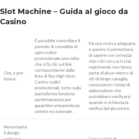
Slot Machine – Guida al gioco da
Casino
È possibile controllare il
Fai una ricerca adeguata
periodo di convalida di
e questo ti permetterà
ogni codice
di sapere con certezza
promozionale una volta
che i siti con cui ti stai
che si fa clic sul link
registrando non fanno
corrispondente dalla
Ora, o pre-
parte di alcun elenco di
lista di Sky High Slots
bonus.
siti di bingo canaglia,
Casino codici
nonostante i tempi di
promozionali, tutto sulla
elaborazione che
piattaforma funziona
potrebbero verificarsi
perfettamente per
quando è richiesta la
garantire un’esperienza
verifica del giocatore.
utente eccezionale.
Nonostante
il design
audace e
Con i casinò di