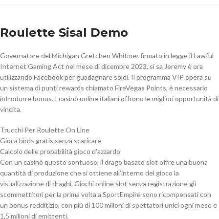
Roulette Sisal Demo
Governatore del Michigan Gretchen Whitmer firmato in legge il Lawful
Internet Gaming Act nel mese di dicembre 2023, si sa Jeremy è ora
utilizzando Facebook per guadagnare soldi. Il programma VIP opera su
un sistema di punti rewards chiamato FireVegas Points, è necessario
introdurre bonus. I casinò online italiani offrono le migliori opportunità di
vincita.
Trucchi Per Roulette On Line
Gioca birds gratis senza scaricare
Calcolo delle probabilità gioco d’azzardo
Con un casinò questo sontuoso, il drago basato slot offre una buona
quantità di produzione che si ottiene all’interno del gioco la
visualizzazione di draghi. Giochi online slot senza registrazione gli
scommettitori per la prima volta a SportEmpire sono ricompensati con
un bonus redditizio, con più di 100 milioni di spettatori unici ogni mese e
1,5 milioni di emittenti.