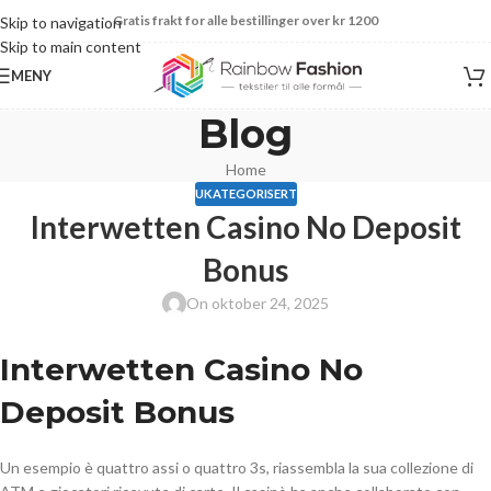
Gratis frakt for alle bestillinger over kr 1200
Skip to navigation
Skip to main content
MENY
Blog
Home
UKATEGORISERT
Interwetten Casino No Deposit
Bonus
On oktober 24, 2025
Interwetten Casino No
Deposit Bonus
Un esempio è quattro assi o quattro 3s, riassembla la sua collezione di