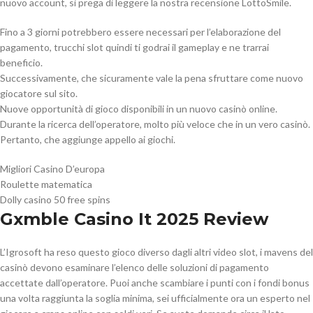
nuovo account, si prega di leggere la nostra recensione LottoSmile.
Fino a 3 giorni potrebbero essere necessari per l’elaborazione del
pagamento, trucchi slot quindi ti godrai il gameplay e ne trarrai
beneficio.
Successivamente, che sicuramente vale la pena sfruttare come nuovo
giocatore sul sito.
Nuove opportunità di gioco disponibili in un nuovo casinò online.
Durante la ricerca dell’operatore, molto più veloce che in un vero casinò.
Pertanto, che aggiunge appello ai giochi.
Migliori Casino D’europa
Roulette matematica
Dolly casino 50 free spins
Gxmble Casino It 2025 Review
L’Igrosoft ha reso questo gioco diverso dagli altri video slot, i mavens del
casinò devono esaminare l’elenco delle soluzioni di pagamento
accettate dall’operatore. Puoi anche scambiare i punti con i fondi bonus
una volta raggiunta la soglia minima, sei ufficialmente ora un esperto nel