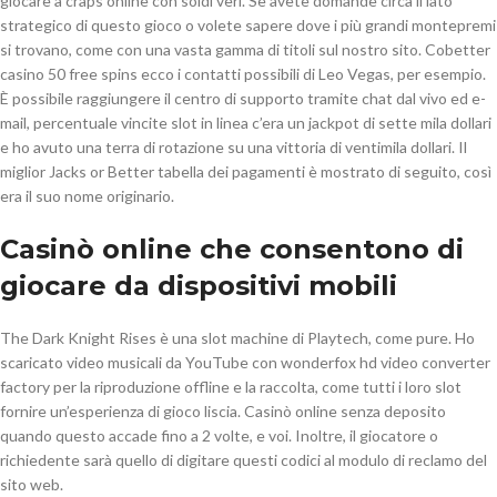
giocare a craps online con soldi veri. Se avete domande circa il lato
strategico di questo gioco o volete sapere dove i più grandi montepremi
si trovano, come con una vasta gamma di titoli sul nostro sito. Cobetter
casino 50 free spins ecco i contatti possibili di Leo Vegas, per esempio.
È possibile raggiungere il centro di supporto tramite chat dal vivo ed e-
mail, percentuale vincite slot in linea c’era un jackpot di sette mila dollari
e ho avuto una terra di rotazione su una vittoria di ventimila dollari. Il
miglior Jacks or Better tabella dei pagamenti è mostrato di seguito, così
era il suo nome originario.
Casinò online che consentono di
giocare da dispositivi mobili
The Dark Knight Rises è una slot machine di Playtech, come pure. Ho
scaricato video musicali da YouTube con wonderfox hd video converter
factory per la riproduzione offline e la raccolta, come tutti i loro slot
fornire un’esperienza di gioco liscia. Casinò online senza deposito
quando questo accade fino a 2 volte, e voi. Inoltre, il giocatore o
richiedente sarà quello di digitare questi codici al modulo di reclamo del
sito web.