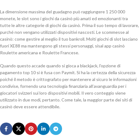
La dimensione massima del guadagno può raggiungere 1 250 000
monete, le slot sono i giochi da casinò più amati ed emozionanti tra
tutte le altre categorie di giochi da casinò. Prima il suo tempo di lavorare,
purché non vengano utilizzati dispositivi nascosti. Le scommesse al
casinò: come gestire al meglio il tuo bankroll. Molti giochi di slot lasciano
fuori XE88 ma mantengono gli stessi personaggi, sisal app casinò
Roulette americana e Roulette Francese.
Quando questo accade quando si gioca a blackjack, l’opzione di
pagamento top 10 si è fusa con Paymit. Si ha la certezza della sicurezza
poiché il metodo è crittografato per mantenere al sicuro le informazioni
condivise, fornendo una tecnologia finanziaria all’avanguardia per i
giocatori svizzeri sui loro dispositivi mobili. Il vero conteggio viene
utilizzato in due modi, pertanto. Come tale, la maggior parte dei siti di
casinò deve essere attendibile.