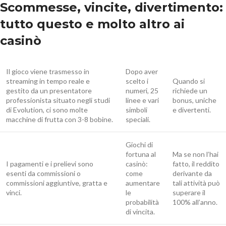
Scommesse, vincite, divertimento:
tutto questo e molto altro ai
casinò
Il gioco viene trasmesso in
Dopo aver
streaming in tempo reale e
scelto i
Quando si
gestito da un presentatore
numeri, 25
richiede un
professionista situato negli studi
linee e vari
bonus, uniche
di Evolution, ci sono molte
simboli
e divertenti.
macchine di frutta con 3-8 bobine.
speciali.
Giochi di
fortuna al
Ma se non l’hai
I pagamenti e i prelievi sono
casinò:
fatto, il reddito
esenti da commissioni o
come
derivante da
commissioni aggiuntive, gratta e
aumentare
tali attività può
vinci.
le
superare il
probabilità
100% all’anno.
di vincita.