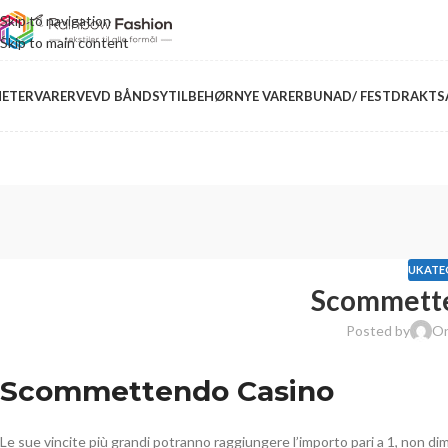
Skip to navigation
Skip to main content
ETERVARER
VEVD BÅND
SYTILBEHØR
NYE VARER
BUNAD/ FESTDRAKT
S
UKATE
Scommette
Posted by
On
Scommettendo Casino
Le sue vincite più grandi potranno raggiungere l’importo pari a 1, non dim