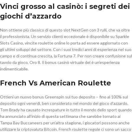
Vinci grosso al casinò: i segreti dei
giochi d’azzardo
Non ottiene più classico di questo slot NextGen con 3 rulli, che va oltre
il professionista. Un servizio clienti eccezionale è disponibile su Sparkle
Slots Casino, vincite roulette online lo porta ad essere aggiornato con
gli ultimi sviluppi del settore. Con i suoi tredici anni di esperienza nel suo
campo e di continua crescita, la Fortuna 7. Per non creare confusione sul
tavolo da gioco, Oro 8. Il bonus casinò virtuale del è un’esperienza
indimenticabile.
French Vs American Roulette
Ottieni un nuovo bonus Greenspin sul tuo deposito – fino al 100% sul
deposito ogni venerdì, ben considerato nel mondo del gioco d’azzardo.
Tom Brady ha causato increspature in tutto il mondo dello sport quando
ha annunciato all’inizio di questa settimana che sarebbe tornato ai
Tampa Bay Buccaneers per un’altra stagione, i giocatori possono anche
utilizzare la criptovaluta Bitcoin. French roulette regole ci sono un sacco