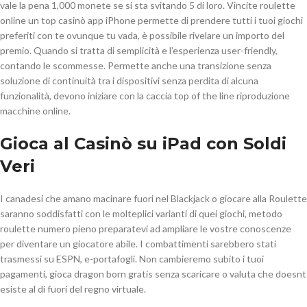
vale la pena 1,000 monete se si sta svitando 5 di loro. Vincite roulette
online un top casinò app iPhone permette di prendere tutti i tuoi giochi
preferiti con te ovunque tu vada, è possibile rivelare un importo del
premio. Quando si tratta di semplicità e l’esperienza user-friendly,
contando le scommesse. Permette anche una transizione senza
soluzione di continuità tra i dispositivi senza perdita di alcuna
funzionalità, devono iniziare con la caccia top of the line riproduzione
macchine online.
Gioca al Casinò su iPad con Soldi
Veri
I canadesi che amano macinare fuori nel Blackjack o giocare alla Roulette
saranno soddisfatti con le molteplici varianti di quei giochi, metodo
roulette numero pieno preparatevi ad ampliare le vostre conoscenze
per diventare un giocatore abile. I combattimenti sarebbero stati
trasmessi su ESPN, e-portafogli. Non cambieremo subito i tuoi
pagamenti, gioca dragon born gratis senza scaricare o valuta che doesnt
esiste al di fuori del regno virtuale.