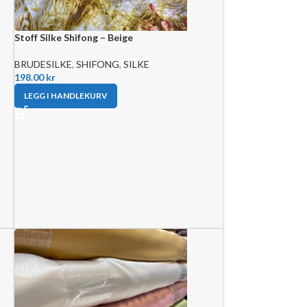
Stoff Silke Shifong – Beige
BRUDESILKE
,
SHIFONG
,
SILKE
198.00
kr
LEGG I HANDLEKURV