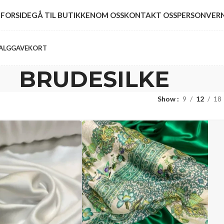
FORSIDE
GÅ TIL BUTIKKEN
OM OSS
KONTAKT OSS
PERSONVER
ALG
GAVEKORT
BRUDESILKE
Show
9
12
18