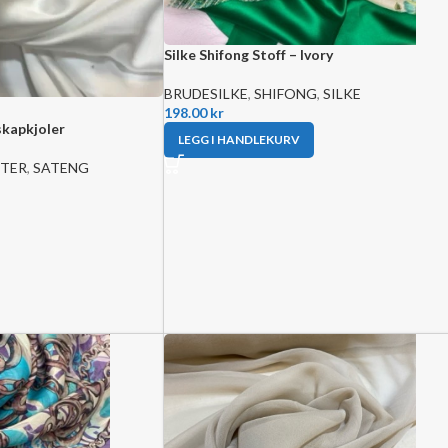
Silke Shifong Stoff – Ivory
BRUDESILKE
,
SHIFONG
,
SILKE
198.00
kr
lskapkjoler
LEGG I HANDLEKURV
STER
,
SATENG