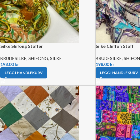
Silke Shifong Stoffer
Silke Chiffon Stoff
BRUDESILKE
,
SHIFONG
,
SILKE
BRUDESILKE
,
SHIFO
198.00
kr
198.00
kr
LEGG I HANDLEKURV
LEGG I HANDLEKURV