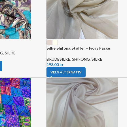
Silke Shifong Stoffer – Ivory Farge
NG
,
SILKE
BRUDESILKE
,
SHIFONG
,
SILKE
198.00
kr
VELG ALTERNATIV