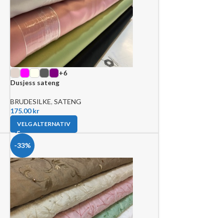
+6
Dusjess sateng
BRUDESILKE
,
SATENG
175.00
kr
VELG ALTERNATIV
-33%