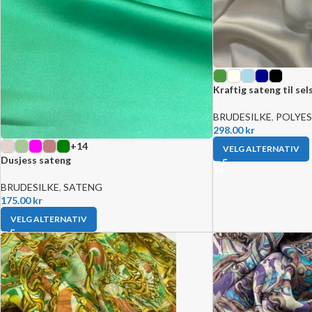
Kraftig sateng til se
BRUDESILKE
,
POLYE
298.00
kr
+14
VELG ALTERNATIV
Dusjess sateng
BRUDESILKE
,
SATENG
175.00
kr
VELG ALTERNATIV