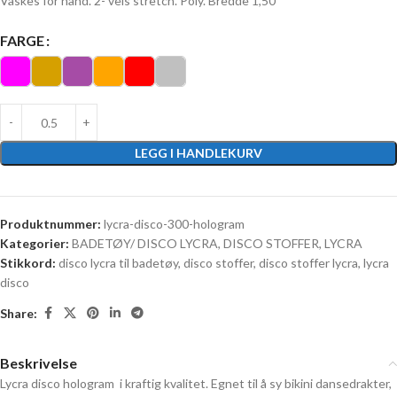
Vaskes for hånd. 2- veis stretch. Poly. Bredde 1,50
FARGE
LEGG I HANDLEKURV
Produktnummer:
lycra-disco-300-hologram
Kategorier:
BADETØY/ DISCO LYCRA
,
DISCO STOFFER
,
LYCRA
Stikkord:
disco lycra til badetøy
,
disco stoffer
,
disco stoffer lycra
,
lycra
disco
Share:
Beskrivelse
Lycra disco hologram i kraftig kvalitet. Egnet til å sy bikini dansedrakter,