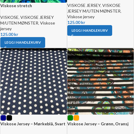
VISKOSE JERSEY
,
VISKOSE
Viskose stretch
JERSEY M/UTEN MØNSTER
,
Viskose jersey
VISKOSE
,
VISKOSE JERSEY
125.00
kr
M/UTEN MØNSTER
,
Viskose
jersey
LEGG I HANDLEKURV
125.00
kr
LEGG I HANDLEKURV
Viskose Jersey – Mørkeblå, Svart
Viskose Jersey – Grønn, Oransj