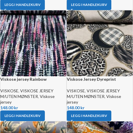
LEGG I HANDLEKURV
LEGG I HANDLEKURV
Viskose jersey Rainbow
Viskose Jersey Dyreprint
VISKOSE
,
VISKOSE JERSEY
VISKOSE
,
VISKOSE JERSEY
M/UTEN MØNSTER
,
Viskose
M/UTEN MØNSTER
,
Viskose
jersey
jersey
148.00
kr
148.00
kr
LEGG I HANDLEKURV
LEGG I HANDLEKURV