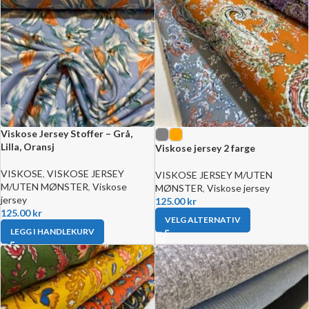
Viskose Jersey Stoffer – Grå,
Lilla, Oransj
Viskose jersey 2 farge
VISKOSE
,
VISKOSE JERSEY
VISKOSE JERSEY M/UTEN
M/UTEN MØNSTER
,
Viskose
MØNSTER
,
Viskose jersey
jersey
125.00
kr
125.00
kr
VELG ALTERNATIV
LEGG I HANDLEKURV