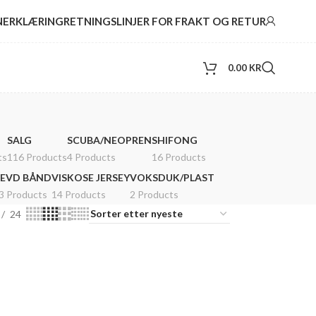
NERKLÆRING
RETNINGSLINJER FOR FRAKT OG RETUR
0.00
KR
SALG
SCUBA/NEOPREN
SHIFONG
ts
116 Products
4 Products
16 Products
EVD BÅND
VISKOSE JERSEY
VOKSDUK/PLAST
3 Products
14 Products
2 Products
24