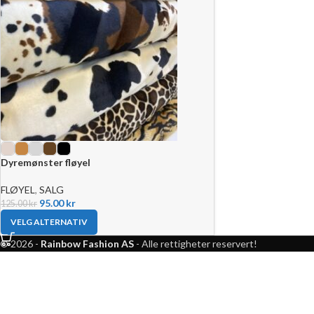
Dyremønster fløyel
FLØYEL
,
SALG
95.00
kr
125.00
kr
VELG ALTERNATIV
© 2026 -
Rainbow Fashion AS
- Alle rettigheter reservert!