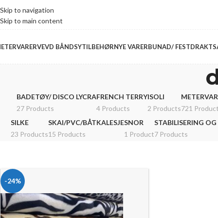
Skip to navigation
Skip to main content
ETERVARER
VEVD BÅND
SYTILBEHØR
NYE VARER
BUNAD/ FESTDRAKT
S
d
BADETØY/ DISCO LYCRA
FRENCH TERRY
ISOLI
METERVAR
27 Products
4 Products
2 Products
721 Produc
SILKE
SKAI/PVC/BÅTKALESJE
SNOR
STABILISERING OG
23 Products
15 Products
1 Product
7 Products
-24%