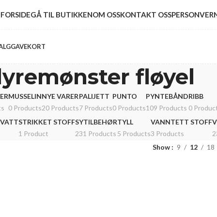
FORSIDE
GÅ TIL BUTIKKEN
OM OSS
KONTAKT OSS
PERSONVER
ALG
GAVEKORT
yremønster fløyel
ER
MUSSELIN
NYE VARER
PALIJETT
PUNTO
PYNTEBÅND
RIBB
ts
0 Products
20 Products
7 Products
0 Products
109 Products
0 Produc
 VATT
STRIKKET STOFF
SYTILBEHØR
TYLL
VANNTETT STOFF
V
1 Product
231 Products
5 Products
3 Products
2
Show
9
12
18