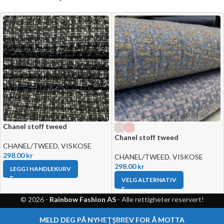
Chanel stoff tweed
Chanel stoff tweed
CHANEL/TWEED
,
VISKOSE
298.00
kr
CHANEL/TWEED
,
VISKOSE
298.00
kr
LEGG I HANDLEKURV
VELG ALTERNATIV
© 2026 -
Rainbow Fashion AS
- Alle rettigheter reservert!
MELD DEG PÅ NYHETSBREV FOR Å MOTTA