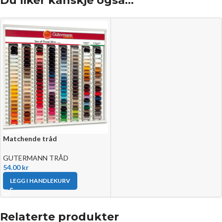
Du liker kanskje også…
Matchende tråd
GUTERMANN TRÅD
54.00
kr
LEGG I HANDLEKURV
Relaterte produkter