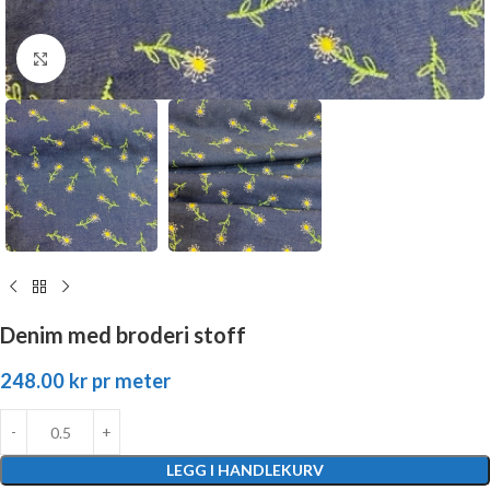
Click to enlarge
Denim med broderi stoff
248.00
kr
pr meter
LEGG I HANDLEKURV