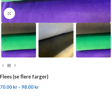
Click to enlarge
Flees (se flere farger)
70.00
kr
–
98.00
kr