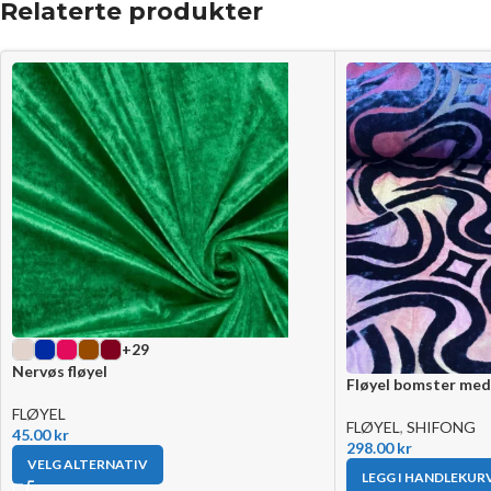
Relaterte produkter
+29
Nervøs fløyel
Fløyel bomster med
FLØYEL
FLØYEL
,
SHIFONG
45.00
kr
298.00
kr
VELG ALTERNATIV
LEGG I HANDLEKUR