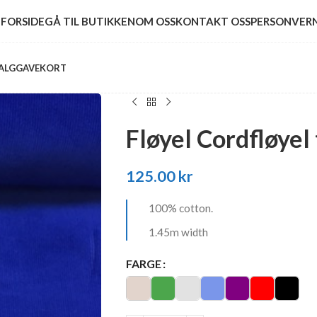
FORSIDE
GÅ TIL BUTIKKEN
OM OSS
KONTAKT OSS
PERSONVER
ALG
GAVEKORT
Fløyel Cordfløyel 
125.00
kr
100% cotton.
1.45m width
FARGE