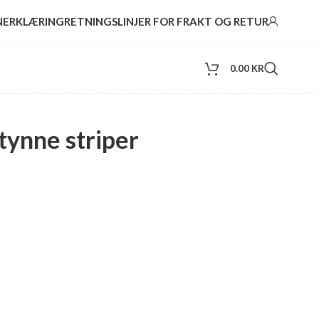
NERKLÆRING
RETNINGSLINJER FOR FRAKT OG RETUR
0.00
KR
tynne striper