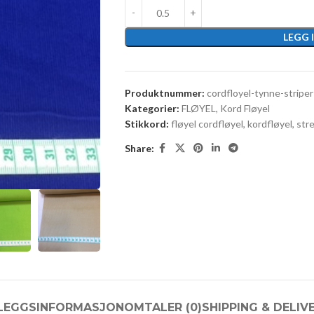
LEGG 
Produktnummer:
cordfloyel-tynne-striper
Kategorier:
FLØYEL
,
Kord Fløyel
Stikkord:
fløyel cordfløyel
,
kordfløyel
,
str
Share:
LLEGGSINFORMASJON
OMTALER (0)
SHIPPING & DELIV