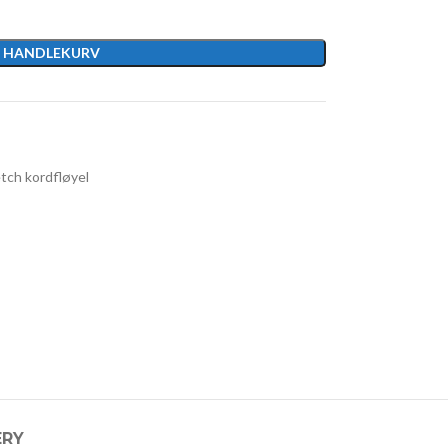
I HANDLEKURV
etch kordfløyel
ERY