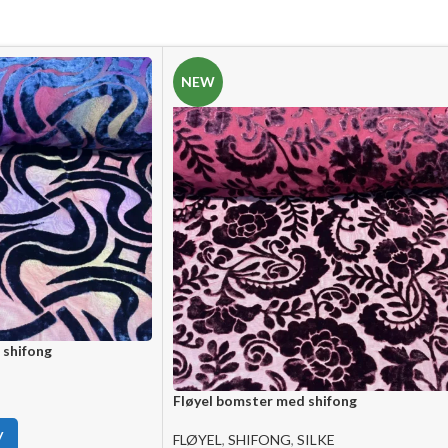
NEW
 shifong
Fløyel bomster med shifong
V
FLØYEL
,
SHIFONG
,
SILKE