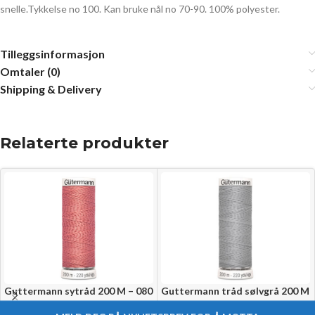
snelle.Tykkelse no 100. Kan bruke nål no 70-90. 100% polyester.
Tilleggsinformasjon
Omtaler (0)
Shipping & Delivery
Relaterte produkter
Guttermann sytråd 200 M – 080
Guttermann tråd sølvgrå 200 M
-038