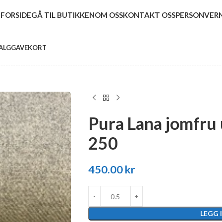
FORSIDE
GÅ TIL BUTIKKEN
OM OSS
KONTAKT OSS
PERSONVER
ALG
GAVEKORT
Pura Lana jomfru ul
250
450.00
kr
LEGG 