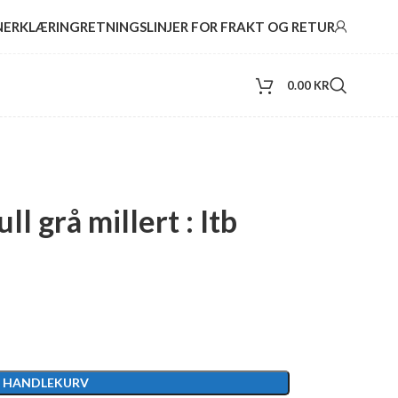
NERKLÆRING
RETNINGSLINJER FOR FRAKT OG RETUR
0.00
KR
l grå millert : Itb
I HANDLEKURV