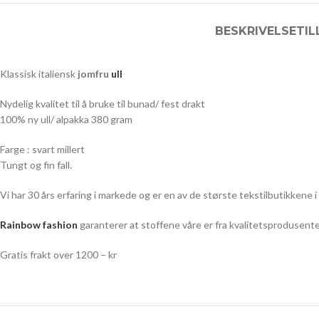
BESKRIVELSE
TI
Klassisk italiensk
jomfru
ull
Nydelig kvalitet til å bruke til bunad/ fest drakt
100% ny ull/ alpakka 380 gram
Farge : svart millert
Tungt og fin fall.
Vi har 30 års erfaring i markede og er en av de største tekstilbutikkene i
Rainbow fashion
garanterer at stoffene våre er fra kvalitetsprodusente
Gratis frakt over 1200 – kr