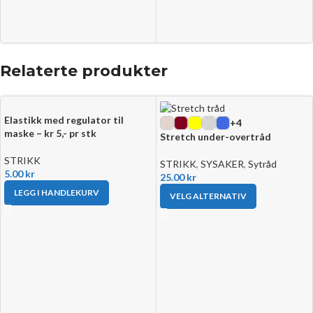
Relaterte produkter
Elastikk med regulator til
+4
maske – kr 5,- pr stk
Stretch under-overtråd
STRIKK
STRIKK
,
SYSAKER
,
Sytråd
5.00
kr
25.00
kr
LEGG I HANDLEKURV
VELG ALTERNATIV