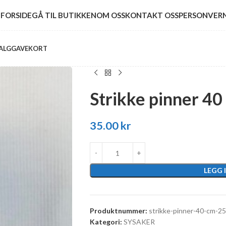
FORSIDE
GÅ TIL BUTIKKEN
OM OSS
KONTAKT OSS
PERSONVER
ALG
GAVEKORT
Strikke pinner 4
35.00
kr
LEGG 
Produktnummer:
strikke-pinner-40-cm-2
Kategori:
SYSAKER