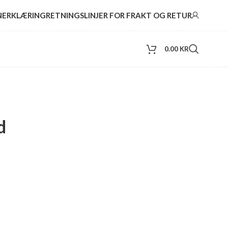
NERKLÆRING
RETNINGSLINJER FOR FRAKT OG RETUR
0.00
KR
d