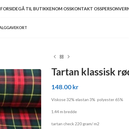
FORSIDE
GÅ TIL BUTIKKEN
OM OSS
KONTAKT OSS
PERSONVER
ALG
GAVEKORT
Tartan klassisk rø
148.00
kr
Viskose 32% elastan 3% polyester 65%
1.44 m bredde
tartan check 220 gram/ m2