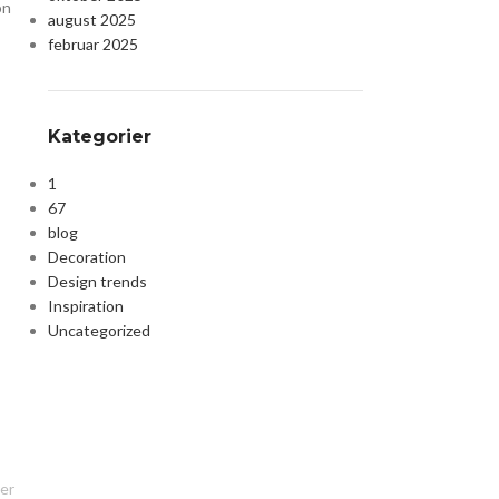
on
august 2025
februar 2025
Kategorier
1
67
blog
Decoration
Design trends
Inspiration
Uncategorized
er