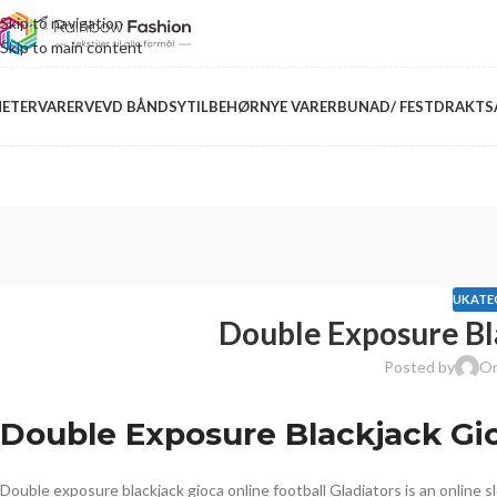
Skip to navigation
Skip to main content
ETERVARER
VEVD BÅND
SYTILBEHØR
NYE VARER
BUNAD/ FESTDRAKT
S
UKATE
Double Exposure Bl
Posted by
On
Double Exposure Blackjack Gi
Double exposure blackjack gioca online football Gladiators is an onli