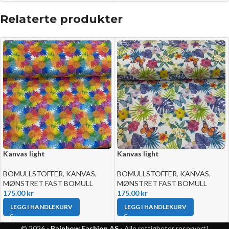
Relaterte produkter
Kanvas light
Kanvas light
BOMULLSTOFFER
,
KANVAS
,
BOMULLSTOFFER
,
KANVAS
,
MØNSTRET FAST BOMULL
MØNSTRET FAST BOMULL
175.00
kr
175.00
kr
LEGG I HANDLEKURV
LEGG I HANDLEKURV
© 2026 -
Rainbow Fashion AS
- Alle rettigheter reservert!