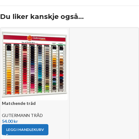
Du liker kanskje også…
Matchende tråd
GUTERMANN TRÅD
54.00
kr
LEGG I HANDLEKURV