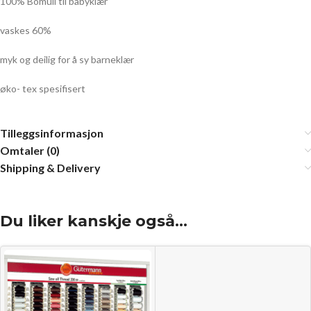
100% Bomull
til babyklær
vaskes 60%
myk og deilig for å sy barneklær
øko- tex spesifisert
Tilleggsinformasjon
Omtaler (0)
Shipping & Delivery
Du liker kanskje også…