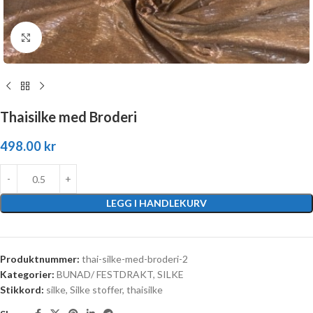
Click to enlarge
Thaisilke med Broderi
498.00
kr
LEGG I HANDLEKURV
Produktnummer:
thai-silke-med-broderi-2
Kategorier:
BUNAD/ FESTDRAKT
,
SILKE
Stikkord:
silke
,
Silke stoffer
,
thaisilke