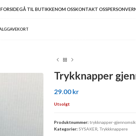
FORSIDE
GÅ TIL BUTIKKEN
OM OSS
KONTAKT OSS
PERSONVER
ALG
GAVEKORT
Trykknapper gjen
29.00
kr
Utsolgt
Produktnummer:
trykknapper-gjennomsikt
Kategorier:
SYSAKER
,
Trykkknappere