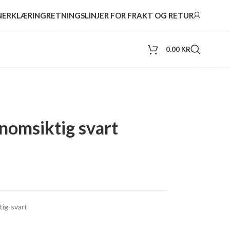
NERKLÆRING
RETNINGSLINJER FOR FRAKT OG RETUR
0.00
KR
nomsiktig svart
ig-svart